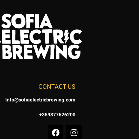
CONTACT US
Info@sofiaelectricbrewing.com
+359877626200