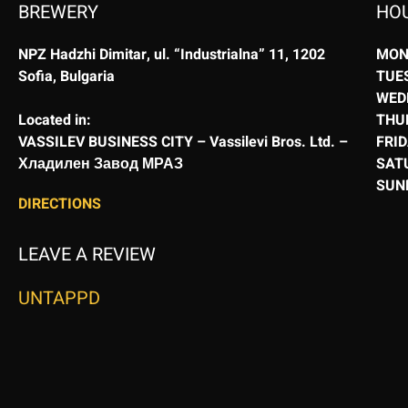
BREWERY
HO
NPZ Hadzhi Dimitar, ul. “Industrialna” 11, 1202
MON
Sofia, Bulgaria
TUE
WED
Located in:
THU
VASSILEV BUSINESS CITY – Vassilevi Bros. Ltd. –
FRI
Хладилен Завод МРАЗ
SAT
SUN
DIRECTIONS
LEAVE A REVIEW
UNTAPPD