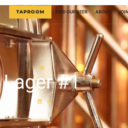
FIND OUR BEER
ABOUT
JOI
TAPROOM
Lager #1